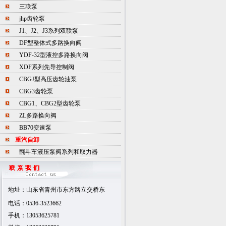
三联泵
jhp齿轮泵
J1、J2、J3系列双联泵
DF型整体式多路换向阀
YDF-32型液控多路换向阀
XDF系列先导控制阀
CBGJ型高压齿轮油泵
CBG3齿轮泵
CBG1、CBG2型齿轮泵
ZL多路换向阀
BB70变速泵
重汽自卸
翻斗车液压泵阀系列和取力器
地址：山东省青州市
东方路立交桥东
电话：0536-3523662
手机：13053625781